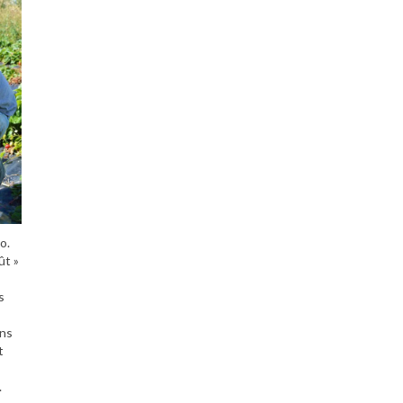
o.
ût »
s
ins
t
.