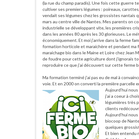
(la rue du champ paradis). Une fois cette guerre t
cultiver ses premiers légumes : poireaux, carotte
vendait ses légumes chez les grossistes nantais q
mars au centre ville de Nantes. Mes parents on con
industrielle se développant vite, les premières 
dans les années 80 après les 30 glorieuses. Le mét
économiquement. Et moi j’arrive dans la ferme fami
formation horticole et maraichère et pendant ma 
maraichage bio dans le Maine et Loire chez Jean Ma
de foudre pour cette agriculture dont j’ignorais t
reproduire ce que j’ai découvert sur cette ferme b
Ma formation terminé j’ai pas eu de mal à convainc
voie. Et en 2000 on converti la première parcelle e
Aujourd’hui nous
j’ai a coeur à cho
légumières très p
clients redécouvr
Aujourd’hui nous
biocoop de Nantes
quelques grossist
Et bien entendu n