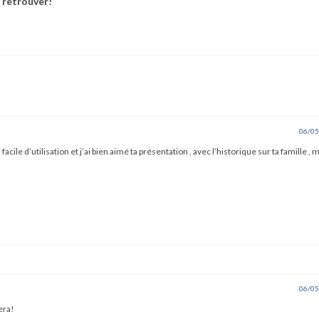
s retrouver!
06/05
cile d’utilisation et j’ai bien aimé ta présentation , avec l’historique sur ta famille , 
06/05
era!