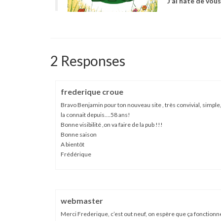
J’ai hâte de vou
2 Responses
frederique croue
Bravo Benjamin pour ton nouveau site , très convivial, simple, fa
la connait depuis….58 ans!
Bonne visibilité ,on va faire de la pub !!!
Bonne saison
A bientôt
Frédérique
webmaster
Merci Frederique, c’est out neuf, on espère que ça fonctionn