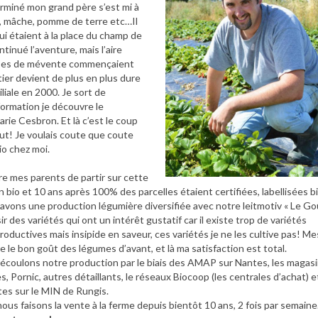
erminé mon grand père s’est mi à
s, mâche, pomme de terre etc…Il
ui étaient à la place du champ de
tinué l’aventure, mais l’aire
crises de mévente commençaient
ier devient de plus en plus dure
liale en 2000. Je sort de
formation je découvre le
rie Cesbron. Et là c’est le coup
out! Je voulais coute que coute
io chez moi.
re mes parents de partir sur cette
n bio et 10 ans après 100% des parcelles étaient certifiées, labellisées bi
 avons une produc
tion légumière diversifiée avec notre leitmotiv « Le Go
isir des variétés qui ont un intérêt gustatif car il existe trop de variétés
roductives mais insipide en saveur, ces variétés je ne les cultive pas! Me
e le bon goût des légumes d’avant, et là ma satisfaction est total.
 écoulons notre production par le biais des AMAP sur Nantes, les magas
, Pornic, autres détaillants, le réseaux Biocoop (les centrales d’achat) e
es sur le MIN de Rungis.
ous faisons la vente à la ferme depuis bientôt 10 ans, 2 fois par semaine