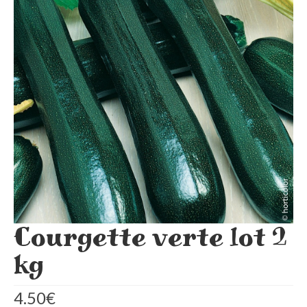
Mon compte
Panier
Validation de la commande
Courgette verte lot 2
kg
4.50
€