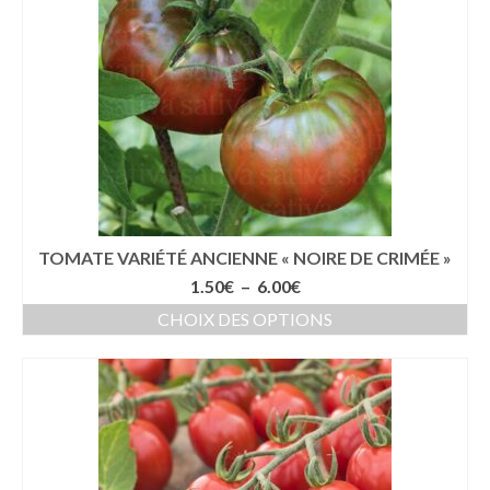
TOMATE VARIÉTÉ ANCIENNE « NOIRE DE CRIMÉE »
Plage
1.50
€
–
6.00
€
de
CHOIX DES OPTIONS
prix :
Ce
1.50€
produit
à
a
6.00€
plusieurs
variations.
Les
options