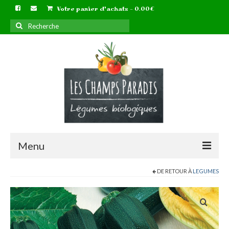
Votre panier d'achats
-
0.00
€
Rechercher
:
Menu
DE RETOUR À
LEGUMES
Accueil
Nous contacter
Boutique