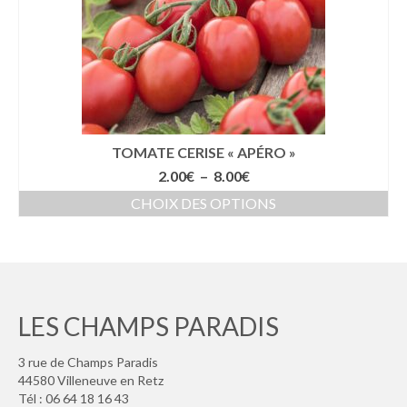
peuvent
être
choisies
sur
la
page
du
produit
TOMATE CERISE « APÉRO »
Plage
2.00
€
–
8.00
€
de
CHOIX DES OPTIONS
prix :
Ce
2.00€
produit
à
a
8.00€
plusieurs
variations.
Les
LES CHAMPS PARADIS
options
peuvent
3 rue de Champs Paradis
être
44580 Villeneuve en Retz
choisies
Tél : 06 64 18 16 43
sur